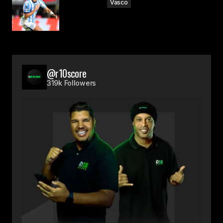
Vasco
@r10score
319k Followers