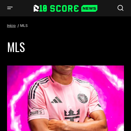
Início
MLS
MLS