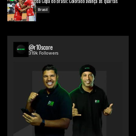
da Copa do Brasil; Colorado avança às quartas
Brasil
@r10score
319k Followers