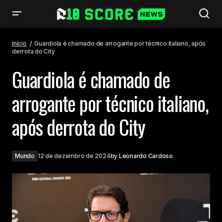
Guardiola é chamado de arrogante por técnico italiano, após derrota do
City
Início
Guardiola é chamado de arrogante por técnico italiano, após
derrota do City
Guardiola é chamado de
arrogante por técnico italiano,
após derrota do City
Mundo
12 de dezembro de 2024
by
Leonardo Cardoso