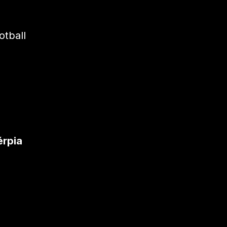
otball
érpia