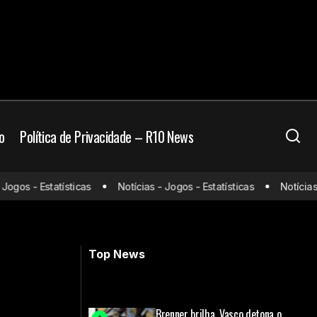
o
Política de Privacidade – R10 News
gos - Estatísticas
Notícias - Jogos - Estatísticas
Notícias - 
e horário
Vasco encaminha acerto com gigante
do material esportivo
Top News
Brenner brilha, Vasco detona o