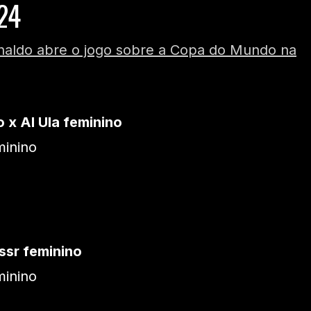
24
onaldo abre o jogo sobre a Copa do Mundo na
 x Al Ula feminino
minino
assr feminino
minino