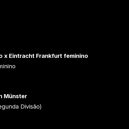
o x Eintracht Frankfurt feminino
inino
en Münster
gunda Divisão)