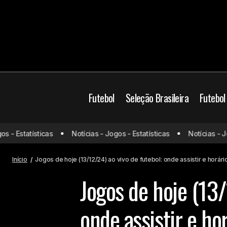
Futebol
Seleção Brasileira
Futebol
- Estatísticas
Notícias - Jogos - Estatísticas
Notícias - Jogo
Cristiano Ronaldo abre o jogo sobre a
Brasil
Copa do Mundo na Arábia Saudita
Início
Jogos de hoje (13/12/24) ao vivo de futebol: onde assistir e horári
Jogos de hoje (13/
onde assistir e ho