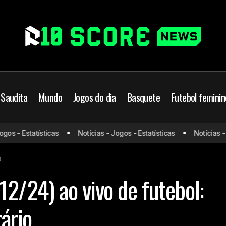
 Saudita
Mundo
Jogos do dia
Basquete
Futebol feminin
s - Estatísticas
Notícias - Jogos - Estatísticas
Notícias - Jo
Jogos de hoje (13/12/24) ao vivo de futebol: onde assistir 
Mundo
o
12/24) ao vivo de futebol:
rário