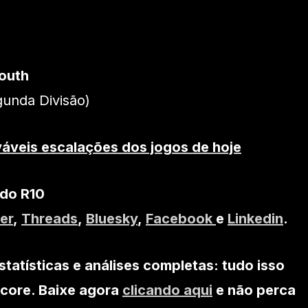
outh
unda Divisão)
váveis escalações dos jogos de hoje
 do R10
er
,
Threads
,
Bluesky
,
Facebook
e
Linkedin
.
statísticas e análises completas: tudo isso
core. Baixe agora
clicando aqui
e não perca