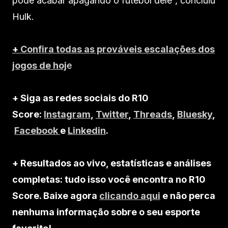
pode acabar apagando o futebol dele”, concluiu
Hulk.
+
Confira todas as prováveis escalações dos
jogos de hoj
e
+ Siga as redes sociais do R10
Score:
Instagram
,
Twitter
,
Threads
,
Bluesky
,
Facebook
e
Linkedin
.
+ Resultados ao vivo, estatísticas e análises
completas: tudo isso você encontra no R10
Score. Baixe agora
clicando aqui
e não perca
nenhuma informação sobre o seu esporte