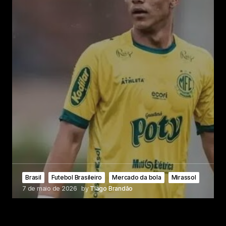
Brasil
Futebol Brasileiro
Mercado da bola
Mirassol
7 de maio de 2026
by
Tiago Brandão