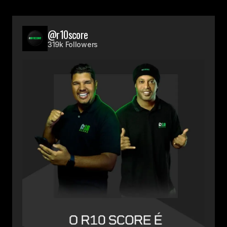
@r10score
319k Followers