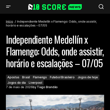
Independiente Medellín x Flamengo: Odds, onde assistir, horário e
escalações – 07/05
Início
Independiente Medellín x Flamengo: Odds, onde assistir,
horário e escalações – 07/05
Independiente Medellín x
Flamengo: Odds, onde assistir,
horário e escalações – 07/05
Apostas
Brasil
Flamengo
Futebol Brasileiro
Jogos de hoje
Jogos do dia
Liverpool
7 de maio de 2026
by
Tiago Brandão