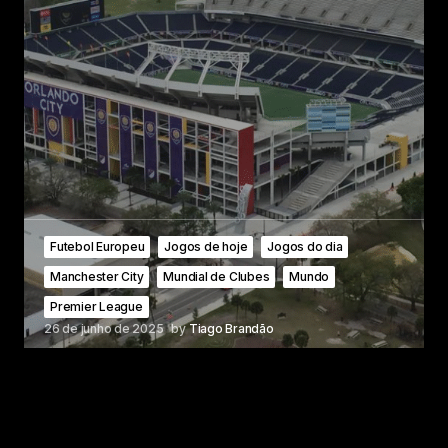
Futebol Europeu
Jogos de hoje
Jogos do dia
Manchester City
Mundial de Clubes
Mundo
Premier League
26 de junho de 2025
by
Tiago Brandão