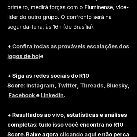
primeiro, medirá forças com o Fluminense, vice-
líder do outro grupo. O confronto será na
segunda-feira, às 16h (de Brasília).
+
Confira todas as prováveis escalações dos
jogos de hoj
e
+ Siga as redes sociais do R10
Score:
Instagram
,
Twitter
,
Threads
,
Bluesky
,
Facebook
e
Linkedin
.
+ Resultados ao vivo, estatísticas e análises
completas: tudo isso você encontra no R10
Score. Baixe agora
clicando aqui
e não perca