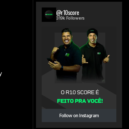
@r10score
319k Followers
y
Follow on Instagram