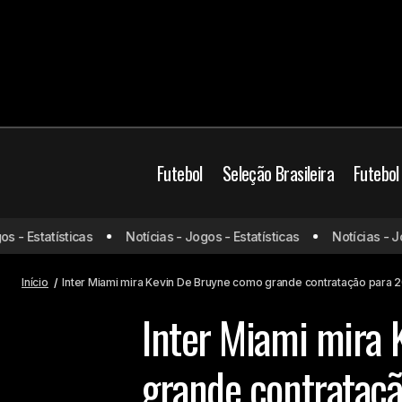
Futebol
Seleção Brasileira
Futebol
Futebol Europeu
M
- Estatísticas
Notícias - Jogos - Estatísticas
Notícias - Jogo
Gabigol desabafa sobre relação com
Tite e despedida do Flamengo
Mundo
Início
Inter Miami mira Kevin De Bruyne como grande contratação para 20
Inter Miami mira
grande contrataçã