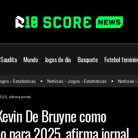
 Saudita
Mundo
Jogos do dia
Basquete
Futebol feminin
Inter Miami mira Kevin De Bruyne como grande contrata
LS
s - Estatísticas
Notícias - Jogos - Estatísticas
Notícias - Jo
afirma jornal
25, afirma jornal
 Kevin De Bruyne como
o para 2025, afirma jornal