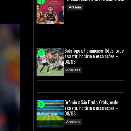
Arsenal
Botafogo x Fluminense: Odds, onde
assistir, horário e escalações –
08/08
Análises
Grêmio x São Paulo: Odds, onde
assistir, horário e escalações –
08/08
Análises