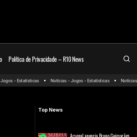
o
Política de Privacidade – R10 News
ção para 2025,
gos - Estatísticas
Notícias - Jogos - Estatísticas
Notícias - 
Lisca afirma ter recebido mala branca
em 2018; confira o clube
Top News
Arsenal anuncia Bruno Guimarães