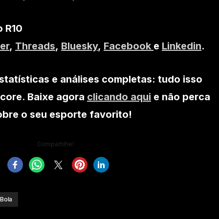
o R10
er
,
Threads
,
Bluesky
,
Facebook
e
Linkedin
.
statísticas e análises completas: tudo isso
core. Baixe agora
clicando aqui
e não perca
re o seu esporte favorito!
Compartilhe!
Bola