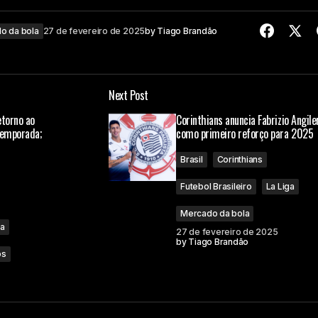
o da bola
27 de fevereiro de 2025
by
Tiago Brandão
Next Post
etorno ao
Corinthians anuncia Fabrizio Angile
temporada;
como primeiro reforço para 2025
Brasil
Corinthians
Futebol Brasileiro
La Liga
Mercado da bola
ga
27 de fevereiro de 2025
by
Tiago Brandão
os