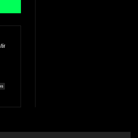
tir
es