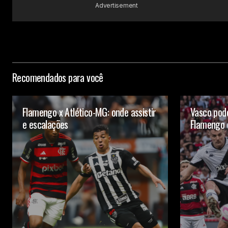
Advertisement
Recomendados para você
Flamengo x Atlético-MG: onde assistir
Vasco pode
e escalações
Flamengo 