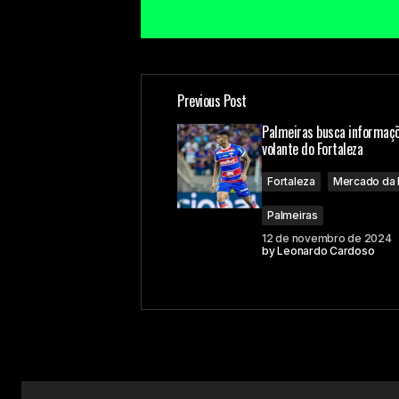
Previous Post
O seu endereço de e-mail não ser
Palmeiras busca informaç
volante do Fortaleza
Comment
*
Fortaleza
Mercado da 
Palmeiras
12 de novembro de 2024
by
Leonardo Cardoso
Your Name
Submit Comment