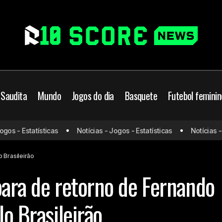
 Saudita
Mundo
Jogos do dia
Basquete
Futebol feminin
Internacional prepara de retorno de Fernando c
ro
Internacional
 - Estatísticas
Notícias - Jogos - Estatísticas
Notícias - Jog
pelo Brasileirão
 Brasileirão
para de retorno de Fernando
lo Brasileirão