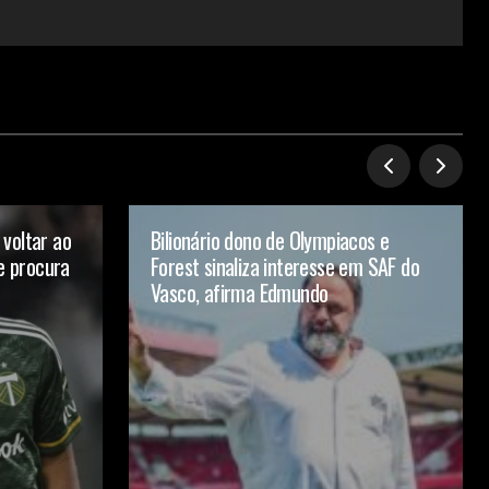
voltar ao
Bilionário dono de Olympiacos e
ve procura
Forest sinaliza interesse em SAF do
Vasco, afirma Edmundo