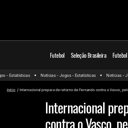
Futebol
Seleção Brasileira
Futebol
Campeonato Brasilei
 Estatísticas
Notícias - Jogos - Estatísticas
Notícias - Jogos
Palmeiras busca informações de
volante do Fortaleza
Vasco
Início
Internacional prepara de retorno de Fernando contra o Vasco, pelo
Internacional pre
contra o Vasco, pe