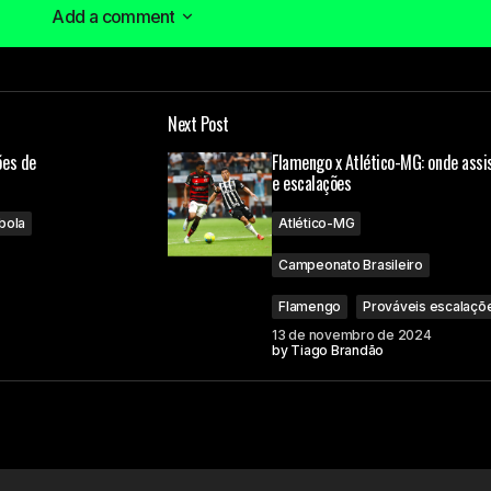
Add a comment
Add a comment
Next Post
á publicado.
Campos obrigatórios são marcados com
*
ões de
Flamengo x Atlético-MG: onde assis
e escalações
bola
Atlético-MG
Campeonato Brasileiro
Flamengo
Prováveis escalaçõ
13 de novembro de 2024
Your E-mail
by
Tiago Brandão