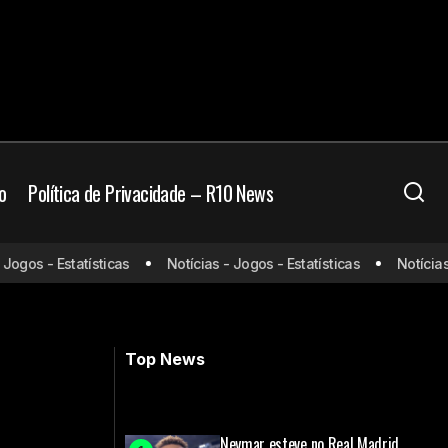
o
Política de Privacidade – R10 News
ontra o Vasco,
os - Estatísticas
Notícias - Jogos - Estatísticas
Notícias - J
Flamengo x Atlético-MG: onde assistir
e escalações
Top News
Neymar esteve no Real Madrid,