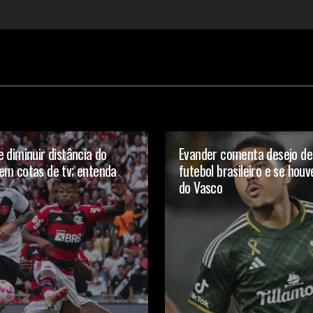
 diminuir distância do
Evander comenta desejo de 
em cotas de tv; entenda
futebol brasileiro e se hou
do Vasco