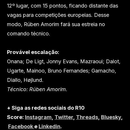
12º lugar, com 15 pontos, ficando distante das
vagas para competições europeias. Desse
modo, Rúben Amorim fará sua estreia no
comando técnico.
Provável escalação:
Onana; De Ligt, Jonny Evans, Mazraoui; Dalot,
Ugarte, Mainoo, Bruno Fernandes; Garnacho,
Diallo, Højlund.
Técnico: Rúben Amorim.
+ Siga as redes sociais do R10
Score:
Instagram
,
Twitter
,
Threads
,
Bluesky
,
Facebook
e
Linkedin
.