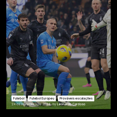
Futebol
Futebol Europeu
Prováveis escalações
24 de novembro de 2024
by
Leonardo Cardoso