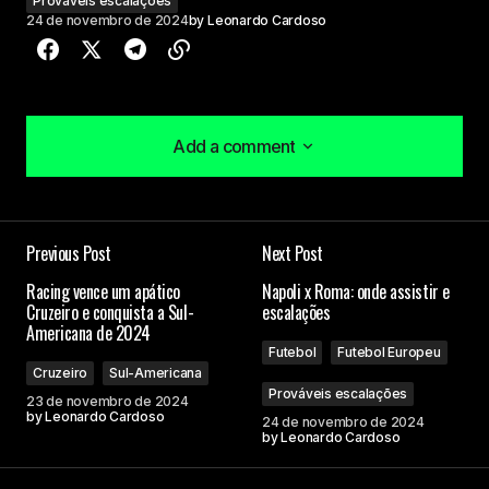
Prováveis escalações
24 de novembro de 2024
by
Leonardo Cardoso
Add a comment
Add a comment
Previous Post
Next Post
O seu endereço de e-mail não será publicado.
Racing vence um apático
Napoli x Roma: onde assistir e
Campos obrigatórios são marcados com
*
Cruzeiro e conquista a Sul-
escalações
Americana de 2024
Futebol
Futebol Europeu
Comment
*
Cruzeiro
Sul-Americana
Prováveis escalações
23 de novembro de 2024
by
Leonardo Cardoso
24 de novembro de 2024
by
Leonardo Cardoso