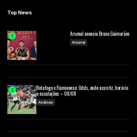
Your Name
Top News
Your E-mail
Arsenal anuncia Bruno Guimarães
Submit Comment
Arsenal
Botafogo x Fluminense: Odds, onde assistir, horário
e escalações – 08/08
Análises