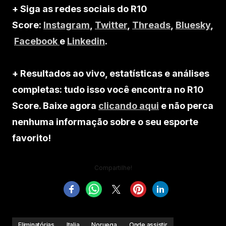
+ Siga as redes sociais do R10
Score:
Instagram
,
Twitter
,
Threads
,
Bluesky
,
Facebook
e
Linkedin
.
+ Resultados ao vivo, estatísticas e análises
completas: tudo isso você encontra no R10
Score. Baixe agora
clicando aqui
e não perca
nenhuma informação sobre o seu esporte
favorito!
Compartilhe!
Eliminatórias
Italia
Noruega
Onde assistir