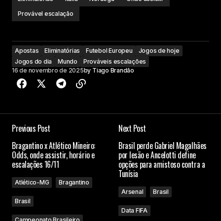
Provável escalação
Apostas
Eliminatórias
Futebol Europeu
Jogos de hoje
Jogos do dia
Mundo
Prováveis escalações
16 de novembro de 2025
by
Tiago Brandão
Previous Post
Next Post
Bragantino x Atlético Mineiro:
Brasil perde Gabriel Magalhães
Odds, onde assistir, horário e
por lesão e Ancelotti define
escalações 16/11
opções para amistoso contra a
Tunísia
Atlético-MG
Bragantino
Arsenal
Brasil
Brasil
Data FIFA
Campeonato Brasileiro