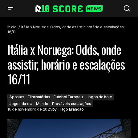
Itália x Noruega: Odds, onde assistir, horário e escalações 16/11
Início
Itália x Noruega: Odds, onde assistir, horário e escalações
16/11
Itália x Noruega: Odds, onde
assistir, horário e escalações
16/11
Apostas
Eliminatórias
Futebol Europeu
Jogos de hoje
Jogos do dia
Mundo
Prováveis escalações
16 de novembro de 2025
by
Tiago Brandão