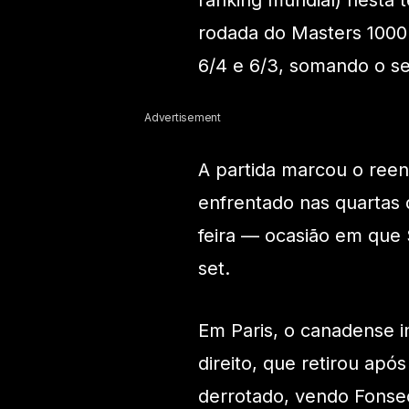
ranking mundial) nesta t
rodada do Masters 1000 d
6/4 e 6/3, somando o se
Advertisement
A partida marcou o reenc
enfrentado nas quartas d
feira — ocasião em que
set.
Em Paris, o canadense i
direito, que retirou ap
derrotado, vendo Fonsec