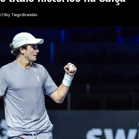
025
by
Tiago Brandão