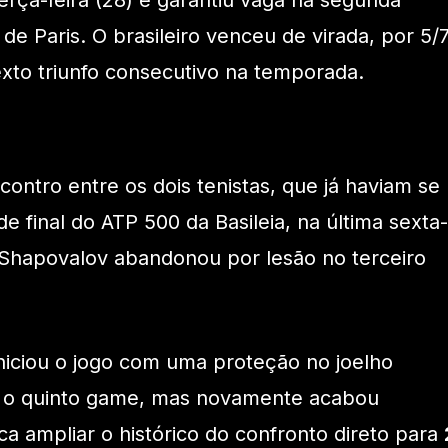
erça-feira (28) e garantiu vaga na segunda
e Paris. O brasileiro venceu de virada, por 5/7
xto triunfo consecutivo na temporada.
ontro entre os dois tenistas, que já haviam se
e final do ATP 500 da Basileia, na última sexta-
 Shapovalov abandonou por lesão no terceiro
niciou o jogo com uma proteção no joelho
ós o quinto game, mas novamente acabou
a ampliar o histórico do confronto direto para