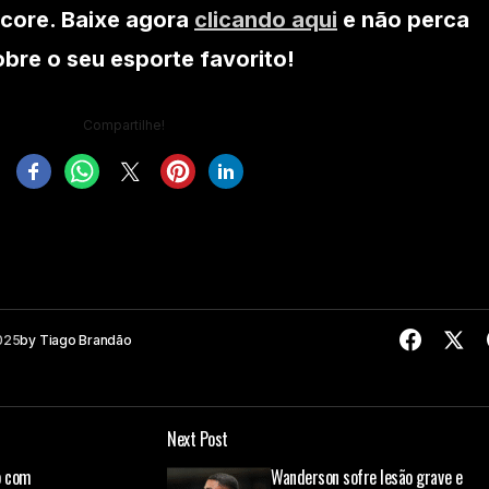
core. Baixe agora
clicando aqui
e não perca
re o seu esporte favorito!
Compartilhe!
025
by
Tiago Brandão
Next Post
o com
Wanderson sofre lesão grave e