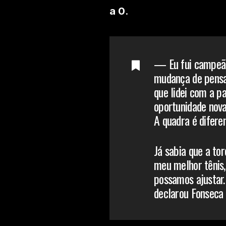
a 0
.
— Eu fui campeão 
mudança de pensa
que lidei com a p
oportunidade nova
A quadra é diferen
Já sabia que a tor
meu melhor tênis,
possamos ajustar.
declarou Fonseca 