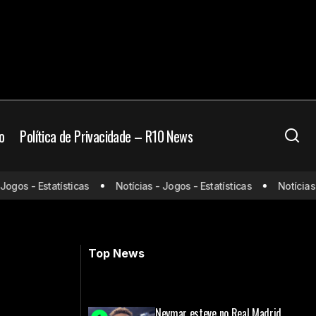
o
Política de Privacidade – R10 News
pós título
Wanderson sofre lesão grave e
os - Estatísticas
Notícias - Jogos - Estatísticas
Notícias - J
desfalca o Cruzeiro pelo restante da
temporada
Top News
Neymar esteve no Real Madrid,