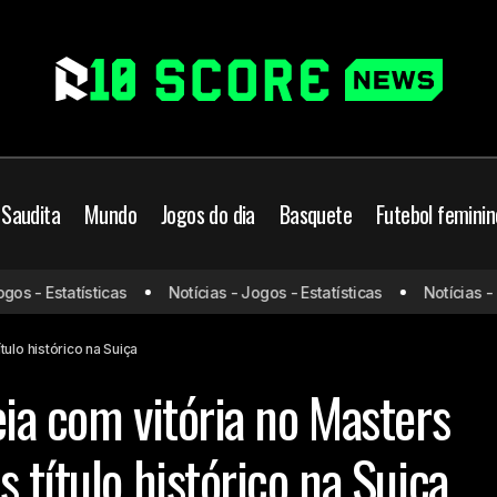
 Saudita
Mundo
Jogos do dia
Basquete
Futebol feminin
João Fonseca estreia com vitória no Masters 1000 de Paris a
 - Estatísticas
Notícias - Jogos - Estatísticas
Notícias - Jog
histórico na Suiça
ulo histórico na Suiça
eia com vitória no Masters
 título histórico na Suiça