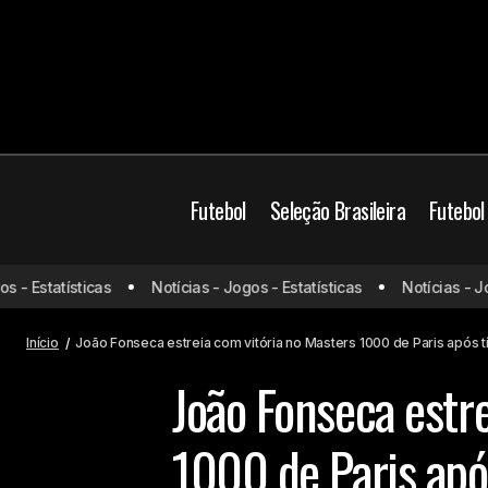
Futebol
Seleção Brasileira
Futebol
Esportes olímpicos
 Estatísticas
Notícias - Jogos - Estatísticas
Notícias - Jogos
Vinicius Jr. assume namoro com
Virginia nas redes sociais
Mundo
Início
João Fonseca estreia com vitória no Masters 1000 de Paris após tít
João Fonseca estr
1000 de Paris após