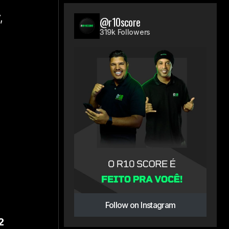
,
@r10score
319k Followers
Follow on Instagram
2