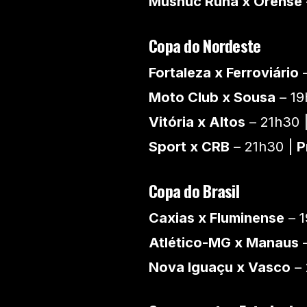
Mushuc Runa x Orense
Copa do Nordeste
Fortaleza x Ferroviário
–
Moto Club x Sousa
– 19
Vitória x Altos
– 21h30 
Sport x CRB
– 21h30 |
P
Copa do Brasil
Caxias x Fluminense
– 1
Atlético-MG x Manaus
–
Nova Iguaçu x Vasco
– 