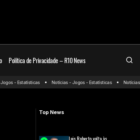
o
Política de Privacidade – R10 News
onde assistir e
gos - Estatísticas
Notícias - Jogos - Estatísticas
Notícias - 
Barcelona-EQU x Corinthians: onde
assistir e prováveis escalações
Top News
Luis Roberto volta às