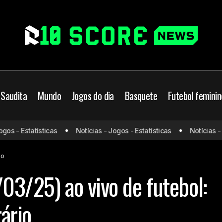
 Saudita
Mundo
Jogos do dia
Basquete
Futebol feminin
Jogos de hoje (05/03/25) ao vivo de futebol: 
je
Jogos do dia
s - Estatísticas
Notícias - Jogos - Estatísticas
Notícias - Jo
horário
io
03/25) ao vivo de futebol:
rário