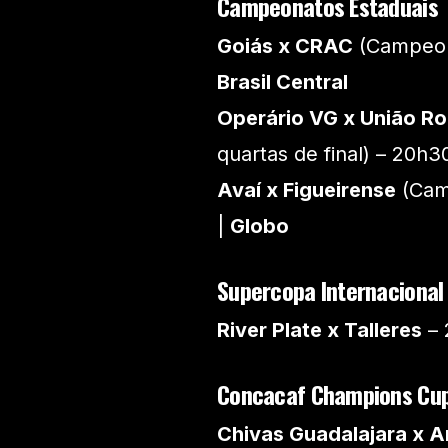
Campeonatos Estaduais
Goiás x CRAC
(Campeona
Brasil Central
Operário VG x União R
quartas de final) – 20h3
Avaí x Figueirense
(Camp
|
Globo
Supercopa Internacional
River Plate x Talleres
– 
Concacaf Champions Cu
Chivas Guadalajara x 