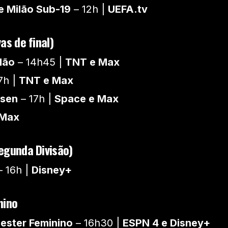
e Milão Sub-19
– 12h |
UEFA.tv
s de final)
lão
– 14h45 |
TNT e Max
7h |
TNT e Max
usen
– 17h |
Space e Max
Max
egunda Divisão)
 16h |
Disney+
nino
cester Feminino
– 16h30 |
ESPN 4 e Disney+