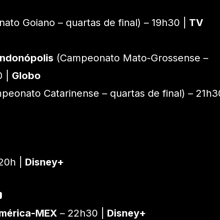
to Goiano – quartas de final) – 19h30 |
TV
ondonópolis
(Campeonato Mato-Grossense –
0 |
Globo
eonato Catarinense – quartas de final) – 21h3
20h |
Disney+
p
América-MEX
– 22h30 |
Disney+