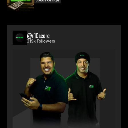
Jogos de hoje
@r10score
319k Followers