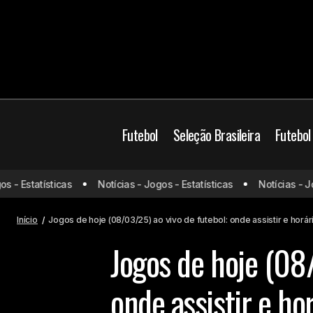
Futebol
Seleção Brasileira
Futebol
Semana decisiva: Fábio Carille balança
 Estatísticas
Notícias - Jogos - Estatísticas
Notícias - Jogos
no cargo e vive momento de pressão
Jogos de hoje
no Vasco
Início
Jogos de hoje (08/03/25) ao vivo de futebol: onde assistir e horár
Jogos de hoje (08/
onde assistir e ho