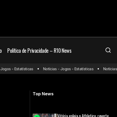
o
Política de Privacidade – R10 News
Neymar mantém otimismo apesar do
os - Estatísticas
Notícias - Jogos - Estatísticas
Notícias - J
istir e horário
empate do Santos: ‘Vamos nos
recuperar’
Top News
Vitória goleia o Athletico, reverte