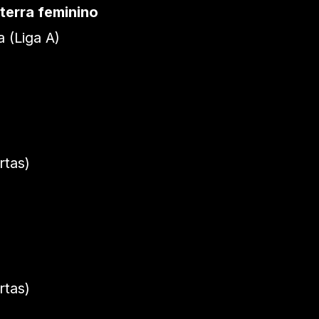
aterra feminino
 (Liga A)
tas)
tas)