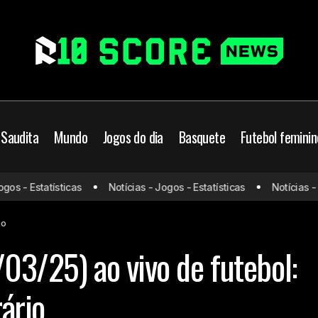
 Saudita
Mundo
Jogos do dia
Basquete
Futebol feminin
 - Estatísticas
Notícias - Jogos - Estatísticas
Notícias - Jog
Jogos de hoje (08/03/25) ao vivo de futebol: onde ass
Jogos do dia
io
03/25) ao vivo de futebol:
rário