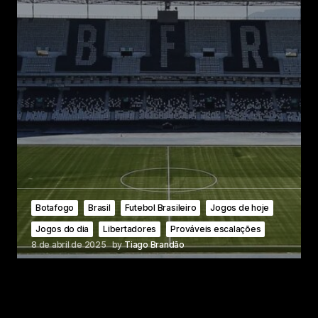
Botafogo
Brasil
Futebol Brasileiro
Jogos de hoje
Jogos do dia
Libertadores
Prováveis escalações
8 de abril de 2025
by
Tiago Brandão