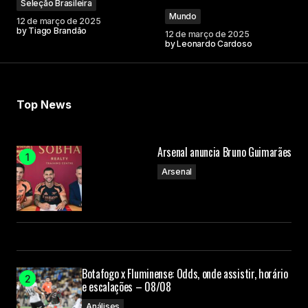
Seleção Brasileira
Mundo
12 de março de 2025
by
Tiago Brandão
12 de março de 2025
by
Leonardo Cardoso
Top News
Arsenal anuncia Bruno Guimarães
Arsenal
Botafogo x Fluminense: Odds, onde assistir, horário
e escalações – 08/08
Análises