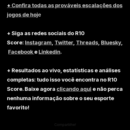
+
Confira todas as prováveis escalações dos
jogos de hoj
e
+ Siga as redes sociais do R10
Score:
Instagram
,
Twitter
,
Threads
,
Bluesky
,
Facebook
e
Linkedin
.
+ Resultados ao vivo, estatísticas e análises
completas: tudo isso você encontra no R10
Score. Baixe agora
clicando aqui
e não perca
nenhuma informação sobre o seu esporte
favorito!
Compartilhe!