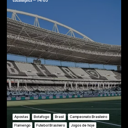
Apostas
Botafogo
Brasil
Campeonato Brasileiro
Flamengo
Futebol Brasileiro
Jogos de hoje