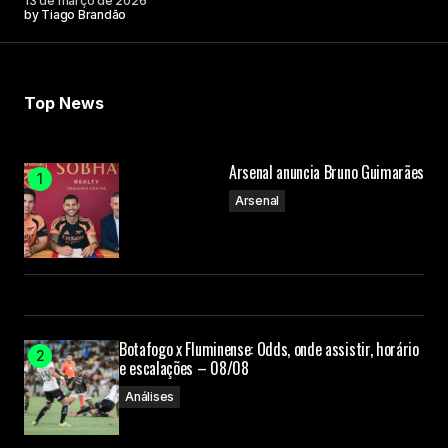
13 de março de 2026
by
Tiago Brandão
Top News
Arsenal anuncia Bruno Guimarães
Arsenal
Botafogo x Fluminense: Odds, onde assistir, horário
e escalações – 08/08
Análises