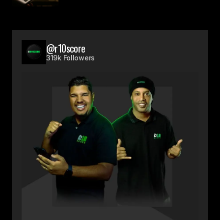
@r10score
319k Followers