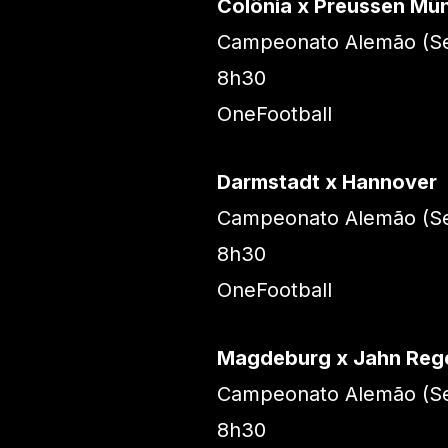
Colônia x Preussen Mü
Campeonato Alemão (Se
8h30
OneFootball
Darmstadt x Hannover
Campeonato Alemão (Se
8h30
OneFootball
Magdeburg x Jahn Reg
Campeonato Alemão (Se
8h30