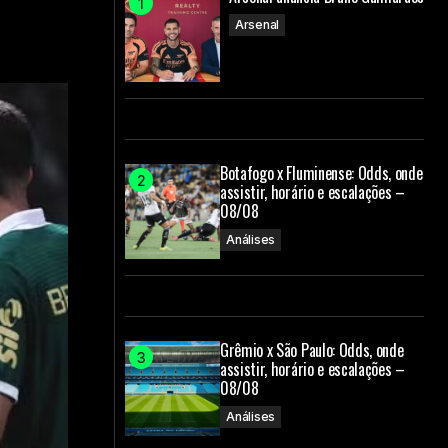
Arsenal
Botafogo x Fluminense: Odds, onde
assistir, horário e escalações –
08/08
Análises
Grêmio x São Paulo: Odds, onde
assistir, horário e escalações –
08/08
Análises