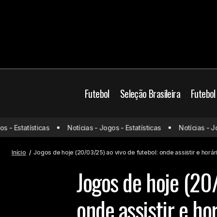
Futebol
Seleção Brasileira
Futebol
Embalado com Renato Gaúcho,
Brasil
Jogos de ho
- Estatísticas
Notícias - Jogos - Estatísticas
Notícias - Jogo
Fluminense tem melhor início de
Mundo
Brasileirão desde 2017
Início
Jogos de hoje (20/03/25) ao vivo de futebol: onde assistir e horár
Jogos de hoje (20/
onde assistir e ho