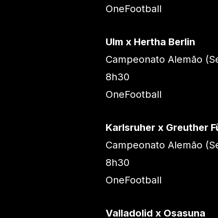
OneFootball
Ulm x Hertha Berlin
Campeonato Alemão (Se
8h30
OneFootball
Karlsruher x Greuther F
Campeonato Alemão (Se
8h30
OneFootball
Valladolid x Osasuna