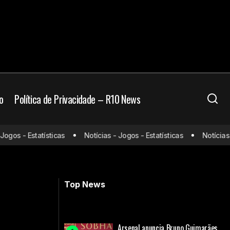
o
Política de Privacidade – R10 News
onde assistir e
Vai na janela? América-RJ lança ônibus
gos - Estatísticas
Notícias - Jogos - Estatísticas
Notícias - 
com imagem de Romário, seu
presidente
Top News
Arsenal anuncia Bruno Guimarães