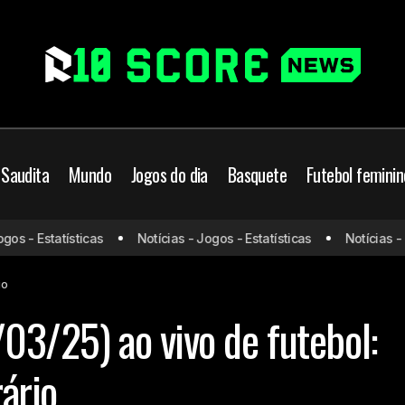
 Saudita
Mundo
Jogos do dia
Basquete
Futebol feminin
Jogos de hoje (20/03/25) ao vivo de futebol: 
je
Jogos do dia
s - Estatísticas
Notícias - Jogos - Estatísticas
Notícias - Jo
horário
io
03/25) ao vivo de futebol:
rário