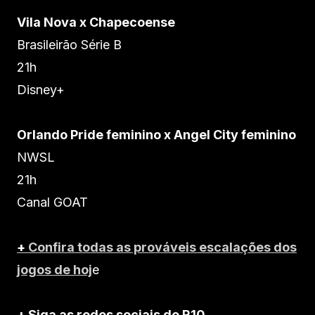
Vila Nova x Chapecoense
Brasileirão Série B
21h
Disney+
Orlando Pride feminino x Angel City feminino
NWSL
21h
Canal GOAT
+
Confira todas as prováveis escalações dos
jogos de hoj
e
+ Siga as redes sociais do R10