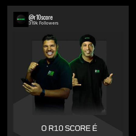
@r10score
319k Followers