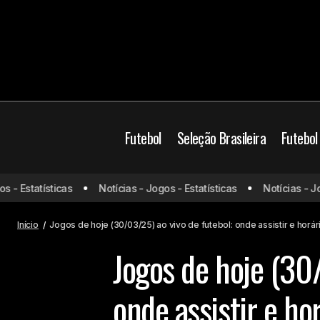
Futebol
Seleção Brasileira
Futebol
Brasil
Jogos de ho
- Estatísticas
Notícias - Jogos - Estatísticas
Notícias - Jogo
Relembre os maiores jejuns de titulos
do Brasileirão
Mundo
Início
Jogos de hoje (30/03/25) ao vivo de futebol: onde assistir e horár
Jogos de hoje (30/
onde assistir e ho