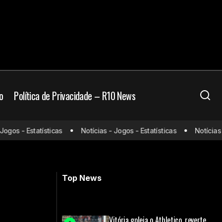
o
Política de Privacidade – R10 News
onde assistir e
gos - Estatísticas
Notícias - Jogos - Estatísticas
Notícias - 
Jogos de hoje (31/03/25) ao vivo de
futebol: onde assistir e horário
Top News
Vitória goleia o Athletico, reverte