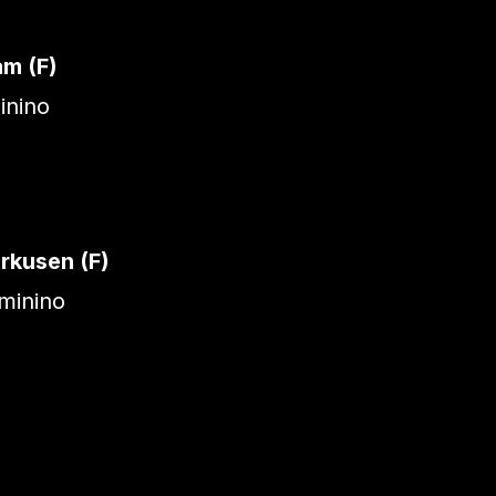
am (F)
inino
rkusen (F)
minino