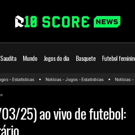
 Saudita
Mundo
Jogos do dia
Basquete
Futebol feminin
Jogos de hoje (30/03/25) ao vivo de futebol: 
je
Jogos do dia
s - Estatísticas
Notícias - Jogos - Estatísticas
Notícias - Jo
horário
io
03/25) ao vivo de futebol:
rário