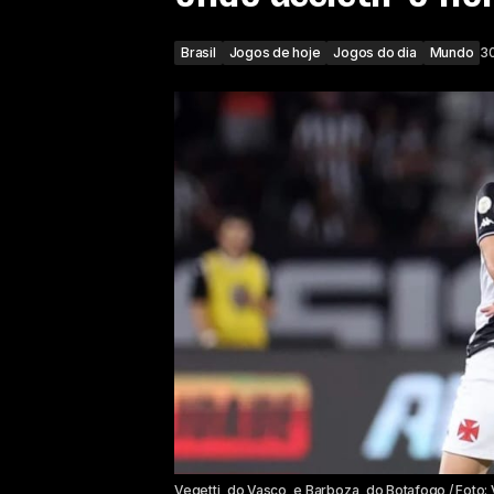
Brasil
Jogos de hoje
Jogos do dia
Mundo
3
Vegetti, do Vasco, e Barboza, do Botafogo / Foto: 