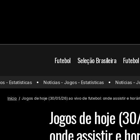
Futebol
Seleção Brasileira
Futebol
- Estatísticas
Notícias - Jogos - Estatísticas
Notícias - Jogo
Jorge Jesus deixa o Al-Nassr após
Jogos de hoje
título saudita e futuro segue indefinido
Início
Jogos de hoje (30/05/26) ao vivo de futebol: onde assistir e horár
Jogos de hoje (30/
onde assistir e ho