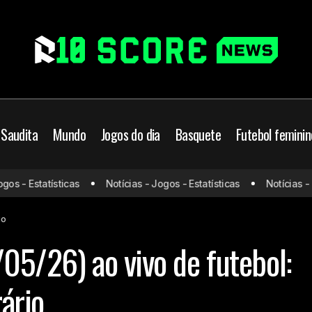
 Saudita
Mundo
Jogos do dia
Basquete
Futebol feminin
s - Estatísticas
Notícias - Jogos - Estatísticas
Notícias - Jo
Jogos de hoje (30/05/26) ao vivo de futebol: onde ass
Jogos do dia
io
05/26) ao vivo de futebol:
rário