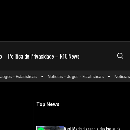
o
Política de Privacidade – R10 News
Real Madrid é o clube mais valioso do
gos - Estatísticas
Notícias - Jogos - Estatísticas
Notícias - 
istir e horário
mundo; finalistas da Champions
League aparecem no top 10
Top News
Real Madrid anuncia destaque da