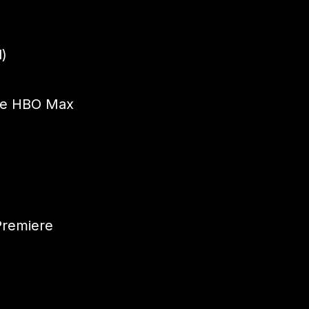
)
T e HBO Max
Premiere