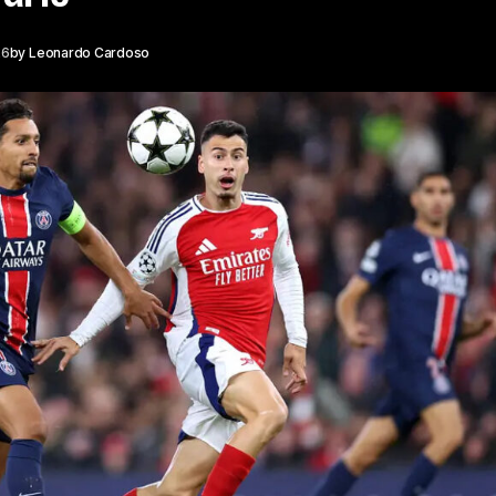
26
by
Leonardo Cardoso