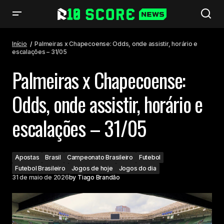
Palmeiras x Chapecoense: Odds, onde assistir, horário e escalações –
31/05
Início
Palmeiras x Chapecoense: Odds, onde assistir, horário e
escalações – 31/05
Palmeiras x Chapecoense:
Odds, onde assistir, horário e
escalações – 31/05
Apostas
Brasil
Campeonato Brasileiro
Futebol
Futebol Brasileiro
Jogos de hoje
Jogos do dia
31 de maio de 2026
by
Tiago Brandão