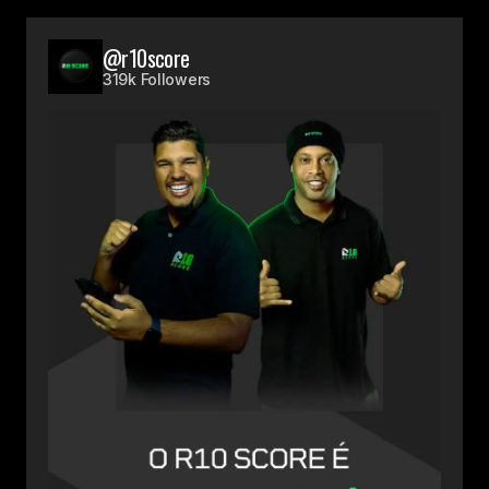
@r10score
319k Followers