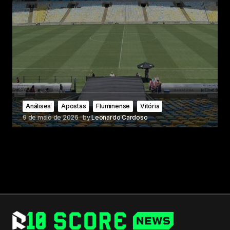
Análises
Apostas
Fluminense
Vitória
9 de maio de 2026
by
Leonardo Cardoso