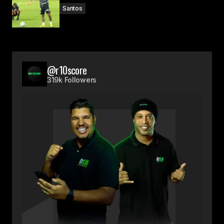
Santos
@r10score
319k Followers