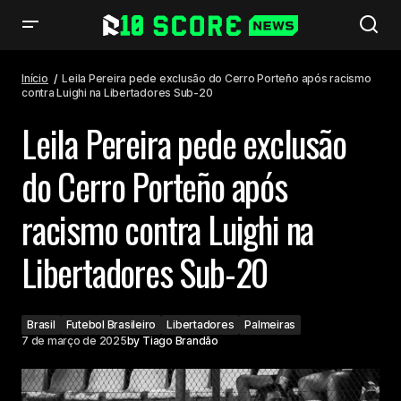
Leila Pereira pede exclusão do Cerro Porteño após racismo contra Luighi
na Libertadores Sub-20
Início
Leila Pereira pede exclusão do Cerro Porteño após racismo
contra Luighi na Libertadores Sub-20
Leila Pereira pede exclusão
do Cerro Porteño após
racismo contra Luighi na
Libertadores Sub-20
Brasil
Futebol Brasileiro
Libertadores
Palmeiras
7 de março de 2025
by
Tiago Brandão