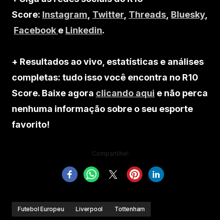
Score:
Instagram
,
Twitter
,
Threads
,
Bluesky
,
Facebook
e
Linkedin
.
+ Resultados ao vivo, estatísticas e análises
completas: tudo isso você encontra no R10
Score. Baixe agora
clicando aqui
e não perca
nenhuma informação sobre o seu esporte
favorito!
Compartilhe!
Futebol Europeu
Liverpool
Tottenham