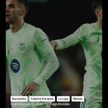
Barcelona
Futebol Europeu
La Liga
Mundo
6 de fevereiro de 2025
by
Tiago Brandão