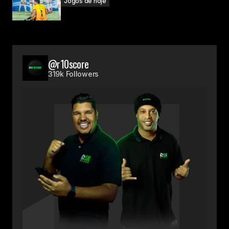
Jogos de hoje
@r10score
319k Followers