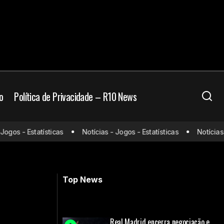
o
Política de Privacidade – R10 News
gos - Estatísticas
Notícias - Jogos - Estatísticas
Notícias - 
m 100%
Conmebol define horário da final entre
Palmeiras e Flamengo
Top News
Real Madrid encerra negociação e