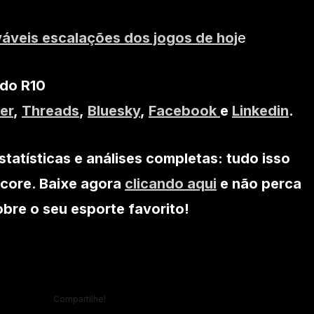
váveis escalações dos jogos de hoj
e
 do R10
er
,
Threads
,
Bluesky
,
Facebook
e
Linkedin
.
statísticas e análises completas: tudo isso
core. Baixe agora
clicando aqui
e não perca
re o seu esporte favorito!
Compartilhe!