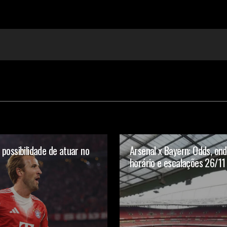
possibilidade de atuar no
Arsenal x Bayern: Odds, onde
horário e escalações 26/11