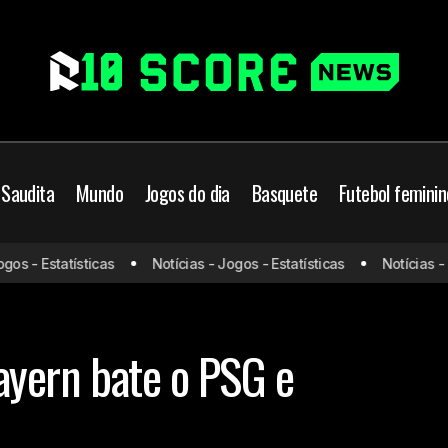
 Saudita
Mundo
Jogos do dia
Basquete
Futebol feminin
s - Estatísticas
Notícias - Jogos - Estatísticas
Notícias - Jo
Luis Díaz brilha, Bayern bate o PSG e manté
rn de Munique
PSG
Bayern bate o PSG e