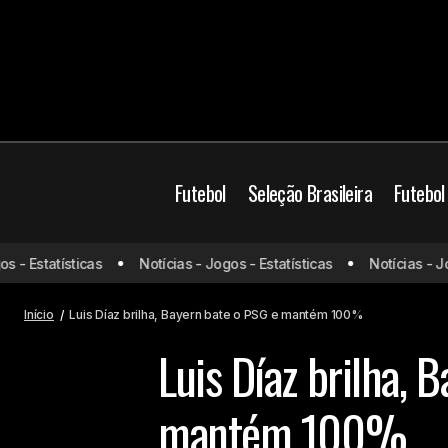
Futebol
Seleção Brasileira
Futebol
- Estatísticas
Notícias - Jogos - Estatísticas
Notícias - Jogo
Liverpool vence Real Madrid e embola
Baye
tabela na Champions
Início
Luis Díaz brilha, Bayern bate o PSG e mantém 100%
Luis Díaz brilha, 
mantém 100%