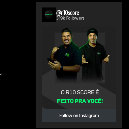
@r10score
u
319k Followers
,
u
Follow on Instagram