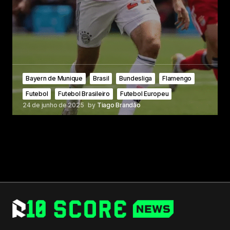
Bayern de Munique
Brasil
Bundesliga
Flamengo
Futebol
Futebol Brasileiro
Futebol Europeu
24 de junho de 2025
by
Tiago Brandão