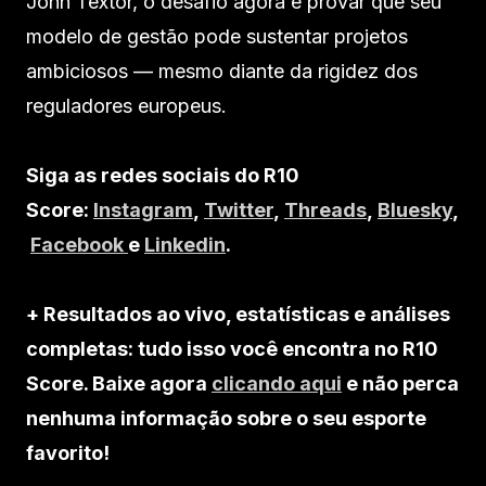
John Textor, o desafio agora é provar que seu
modelo de gestão pode sustentar projetos
ambiciosos — mesmo diante da rigidez dos
reguladores europeus.
Siga as redes sociais do R10
Score:
Instagram
,
Twitter
,
Threads
,
Bluesky
,
Facebook
e
Linkedin
.
+ Resultados ao vivo, estatísticas e análises
completas: tudo isso você encontra no R10
Score. Baixe agora
clicando aqui
e não perca
nenhuma informação sobre o seu esporte
favorito!