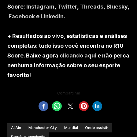
Score:
Instagram
,
Twitter
,
Threads
,
Bluesky
,
Facebook
e
Linkedin
.
+ Resultados ao vivo, estatísticas e análises
completas: tudo isso você encontra no R10
Score. Baixe agora
clicando aqui
e não perca
nenhuma informação sobre o seu esporte
favorito!
Compartilhe!
Al Ain
Manchester City
Mundial
Onde assistir
Provável escalação