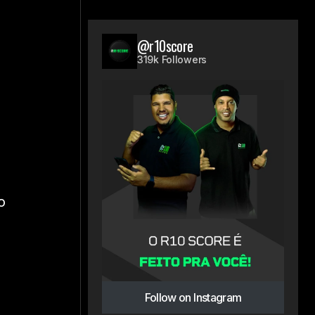
@r10score
319k Followers
o
Follow on Instagram