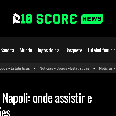
 Saudita
Mundo
Jogos do dia
Basquete
Futebol feminin
Manchester City x Napol
Futebol Europeu
Jogos de hoje
s - Estatísticas
Notícias - Jogos - Estatísticas
Notícias - Jo
prováveis escalações
ester City
Mundo
Napoli
Napoli: onde assistir e
ões