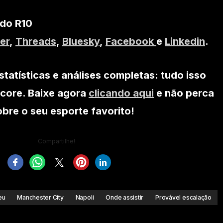
 do R10
er
,
Threads
,
Bluesky
,
Facebook
e
Linkedin
.
statísticas e análises completas: tudo isso
core. Baixe agora
clicando aqui
e não perca
re o seu esporte favorito!
Compartilhe!
eu
Manchester City
Napoli
Onde assistir
Provável escalação