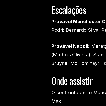
Escalações
Provável
Manchester C
Rodri; Bernardo Silva, R
Provável Napoli:
Meret;
(Mathías Oliveira); Stan
Bruyne, Mc Tominay; Ho
Onde assistir
O confronto entre Manch
Max.