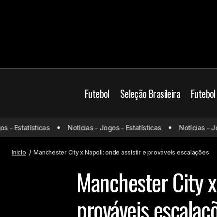
Futebol
Seleção Brasileira
Futebol
Champions League
- Estatísticas
Notícias - Jogos - Estatísticas
Notícias - Jogo
Newcastle x Barcelona: onde assistir e
prováveis escalações
Jogos do dia
Manch
Início
Manchester City x Napoli: onde assistir e prováveis escalações
Manchester City x 
prováveis escalaç