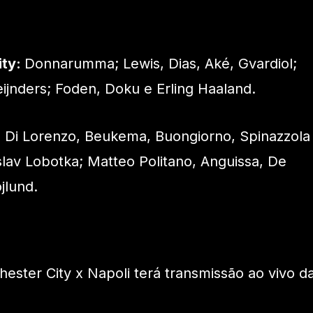
ity:
Donnarumma; Lewis, Dias, Aké, Gvardiol;
eijnders; Foden, Doku e Erling Haaland.
 Di Lorenzo, Beukema, Buongiorno, Spinazzola
islav Lobotka; Matteo Politano, Anguissa, De
jlund.
ester City x Napoli terá transmissão ao vivo d