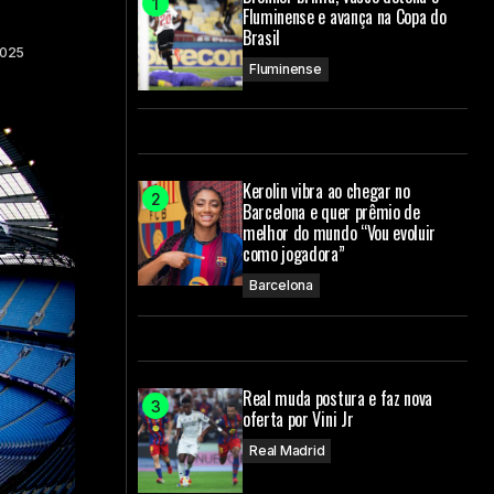
Fluminense e avança na Copa do
Brasil
2025
Fluminense
Kerolin vibra ao chegar no
Barcelona e quer prêmio de
melhor do mundo “Vou evoluir
como jogadora”
Barcelona
Real muda postura e faz nova
oferta por Vini Jr
Real Madrid