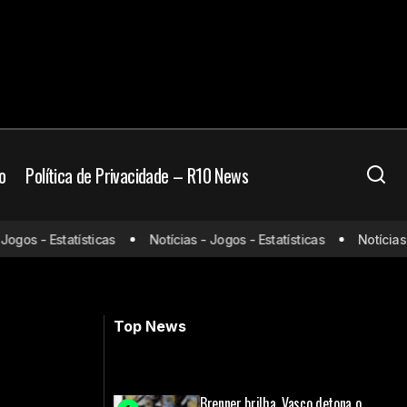
o
Política de Privacidade – R10 News
i: onde assistir e
gos - Estatísticas
Notícias - Jogos - Estatísticas
Notícias - 
Messi fica perto de renovar com o
Inter Miami
Top News
Brenner brilha, Vasco detona o