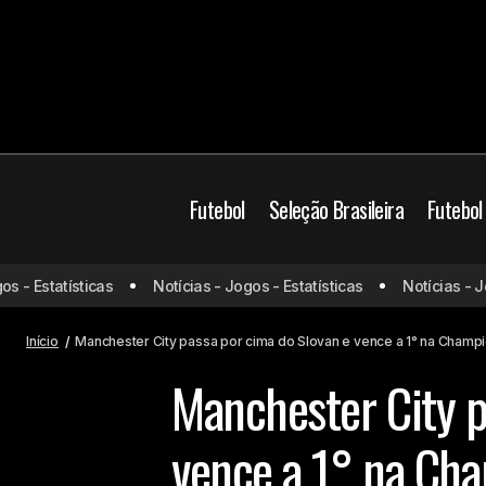
Futebol
Seleção Brasileira
Futebol
Após tropeço na estreia, Barcelona
Champions League
 Estatísticas
Notícias - Jogos - Estatísticas
Notícias - Jogos
atropela Young Boys na Champions
Manchester City
League
Início
Manchester City passa por cima do Slovan e vence a 1° na Champ
Manchester City p
vence a 1° na Ch