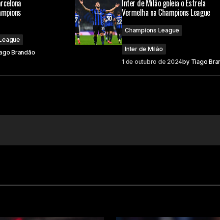
arcelona
Inter de Milão goleia o Estrela
ampions
Vermelha na Champions League
Champions League
League
Inter de Milão
ago Brandão
1 de outubro de 2024
by
Tiago Bra
Your E-mail