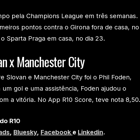
mpo pela Champions League em três semanas.
meiros pontos contra o Girona fora de casa, no
a o Sparta Praga em casa, no dia 23.
an x Manchester City
e Slovan e Manchester City foi o Phil Foden,
m um gol e uma assistência, Foden ajudou o
om a vitória. No App R10 Score, teve nota 8,50
 do R10
ads
,
Bluesky
,
Facebook
e
Linkedin
.