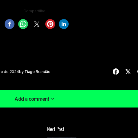
Compartilhe!
bro de 2024
by
Tiago Brandão
Add a comment
Add a comment
Next Post
á publicado.
Campos obrigatórios são marcados com
*