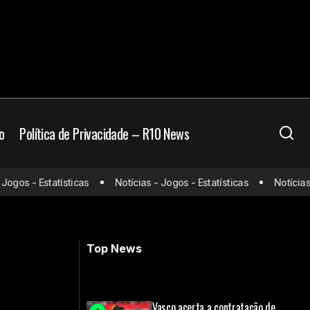
o
Política de Privacidade – R10 News
 a 1° na
os - Estatísticas
Notícias - Jogos - Estatísticas
Notícias - J
Inter de Milão goleia o Estrela
Vermelha na Champions League
Top News
Vasco acerta a contratação de