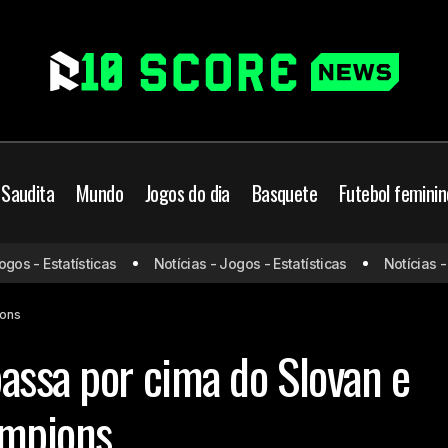
 Saudita
Mundo
Jogos do dia
Basquete
Futebol feminin
Manchester City passa por cima do Slovan e vence
 - Estatísticas
Notícias - Jogos - Estatísticas
Notícias - Jog
Champions
ions
assa por cima do Slovan e
ampions