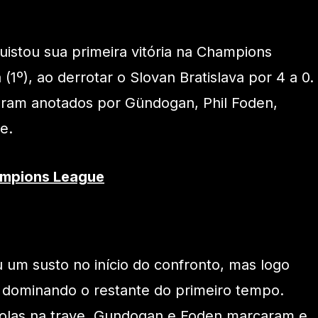
istou sua primeira vitória na Champions
(1º), ao derrotar o Slovan Bratislava por 4 a 0.
foram anotados por Gündogan, Phil Foden,
e.
ampions League
 um susto no início do confronto, mas logo
 dominando o restante do primeiro tempo.
 bolas na trave. Gundogan e Foden marcaram e