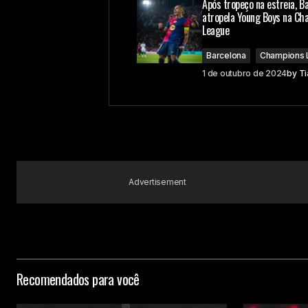
Após tropeço na estreia, B
atropela Young Boys na Ch
League
Comment
*
Barcelona
Champions 
1 de outubro de 2024
by
Ti
Your Name
Submit Comment
Advertisement
Recomendados para você