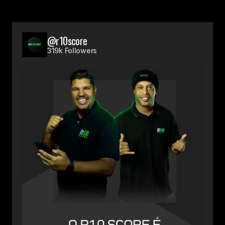
@r10score
319k Followers