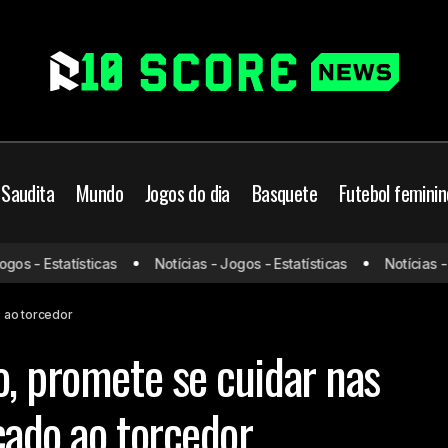
 Saudita
Mundo
Jogos do dia
Basquete
Futebol feminin
 - Estatísticas
Notícias - Jogos - Estatísticas
Notícias - Jog
tinho, do Vasco, promete se cuidar nas férias e manda recado a
o ao torcedor
o, promete se cuidar nas
cado ao torcedor