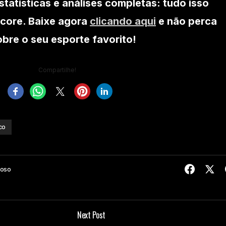
statísticas e análises completas: tudo isso
core. Baixe agora
clicando aqui
e não perca
re o seu esporte favorito!
Compartilhe!
co
doso
Next Post