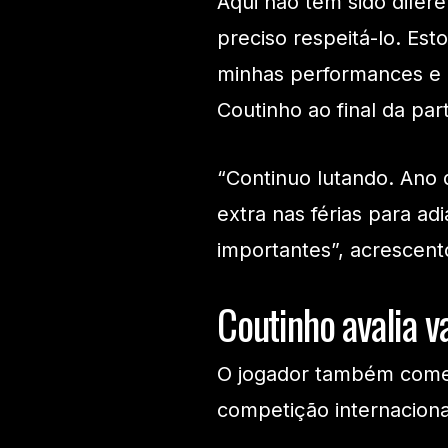
Aqui não tem sido difer
preciso respeitá-lo. Es
minhas performances e a
Coutinho ao final da par
“Continuo lutando. Ano 
extra nas férias para ad
importantes”, acrescent
Coutinho avalia v
O jogador também come
competição internaciona