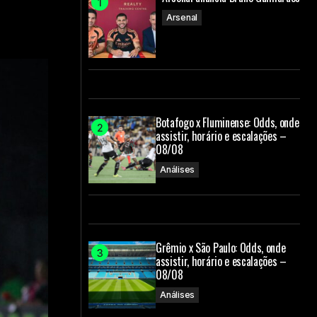
Arsenal
Botafogo x Fluminense: Odds, onde
assistir, horário e escalações –
08/08
Análises
Grêmio x São Paulo: Odds, onde
assistir, horário e escalações –
08/08
Análises