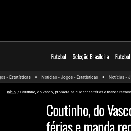
Futebol
Seleção Brasileira
Futebol
 Estatísticas
Notícias - Jogos - Estatísticas
Notícias - Jogos
Fim da cera dos goleiros? Confira o
Cou
Brasil
novo projeto da Fifa
Início
Coutinho, do Vasco, promete se cuidar nas férias e manda recad
Coutinho, do Vasc
férias e manda re