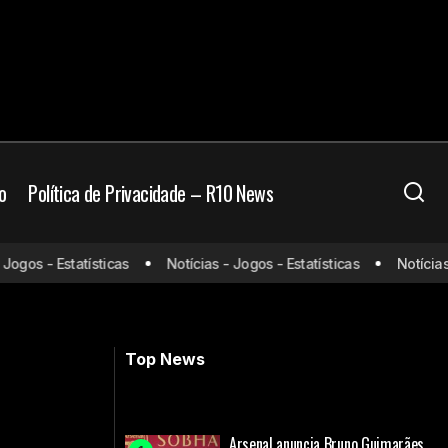
o
Política de Privacidade – R10 News
os - Estatísticas
Notícias - Jogos - Estatísticas
Notícias - J
o torcedor
Confira os jogos do Flamengo no
Super Mundial de 2025
Top News
Arsenal anuncia Bruno Guimarães