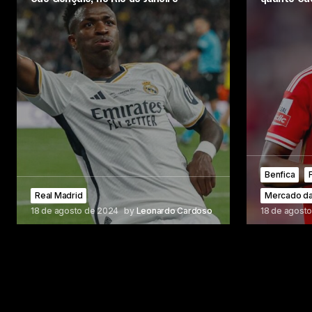
Benfica
Real Madrid
Mercado da
18 de agosto de 2024
by
Leonardo Cardoso
18 de agost