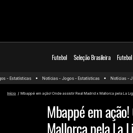
Futebol
Seleção Brasileira
Futebol
Bahia e Fortaleza fazem campanhas
Futebol Europeu
La
- Estatísticas
Notícias - Jogos - Estatísticas
Notícias - Jogo
incríveis e botam o Nordeste no topo
Real Madrid
do Brasileirão
Início
Mbappé em ação! Onde assistir Real Madrid x Mallorca pela La Li
Mbappé em ação! O
Mallorca pela La L