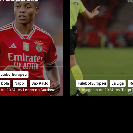
Futebol Europeu
 bola
Napoli
São Paulo
Futebol Europeu
La Liga
R
o de 2024
by
Leonardo Cardoso
19 de agosto de 2024
by
Tiago 