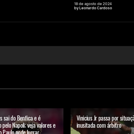
18 de agosto de 2024
by
Leonardo Cardoso
Your E-mail
s sai do Benfica e é
Vinicius Jr passa por situaç
 pelo Napoli; veja valores e
inusitada com árbitro
 Paulo pode lucrar