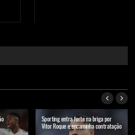
ão
Sporting entra forte na briga por
Vitor Roque e encaminha contratação