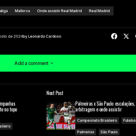
aliga
Mallorca
Onde assistir Real Madrid
Real Madrid
osto de 2024
by
Leonardo Cardoso
Add a comment
Add a comment
Next Post
á publicado.
Campos obrigatórios são marcados com
*
campanhas
Palmeiras x São Paulo: escalações,
te no topo
arbitragem e onde assistir
Campeonato Brasileiro
Futebo
ileiro
Palmeiras
São Paulo