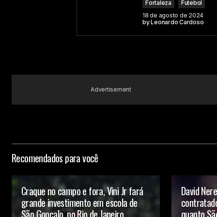
Fortaleza
Futebol
18 de agosto de 2024
by
Leonardo Cardoso
Your Name
Submit Comment
Advertisement
Recomendados para você
Craque no campo e fora, Vini Jr fará
David Nere
grande investimento em escola de
contratado
São Gonçalo, no Rio de Janeiro
quanto São