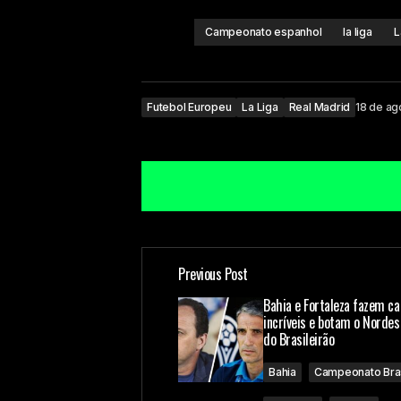
Campeonato espanhol
la liga
L
Futebol Europeu
La Liga
Real Madrid
18 de ag
Previous Post
O seu endereço de e-mail não ser
Bahia e Fortaleza fazem 
incríveis e botam o Nordes
do Brasileirão
Comment
*
Bahia
Campeonato Bras