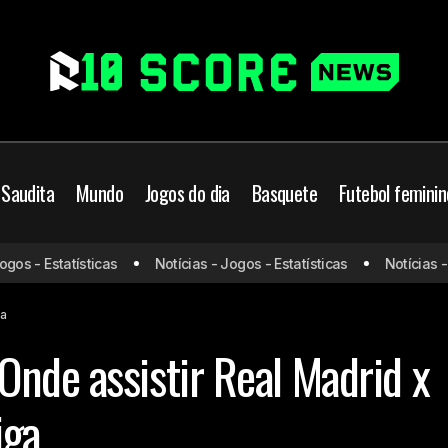
 Saudita
Mundo
Jogos do dia
Basquete
Futebol feminin
Mbappé em ação! Onde assistir Real Madrid x Ma
 Liga
s - Estatísticas
Notícias - Jogos - Estatísticas
Notícias - Jo
Liga
ga
nde assistir Real Madrid x
iga