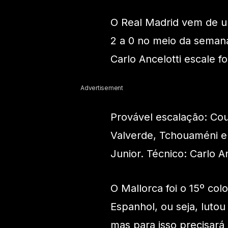
O Real Madrid vem de um
2 a 0 no meio da semana
Carlo Ancelotti escale f
Advertisement
Provável escalação: Cour
Valverde, Tchouaméni e
Junior. Técnico: Carlo An
O Mallorca foi o 15º c
Espanhol, ou seja, lutou
mas para isso precisar