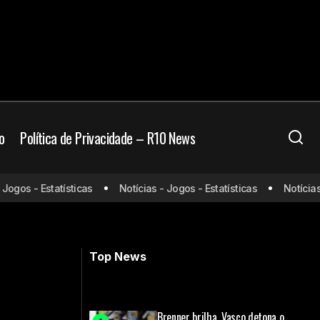
o
Política de Privacidade – R10 News
llorca pela La
gos - Estatísticas
Notícias - Jogos - Estatísticas
Notícias - 
Palmeiras x São Paulo: escalações,
arbitragem e onde assistir
Top News
Brenner brilha, Vasco detona o