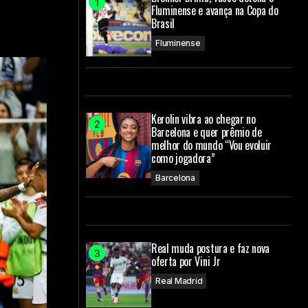
Fluminense e avança na Copa do
Brasil
Fluminense
Kerolin vibra ao chegar no
Barcelona e quer prêmio de
melhor do mundo “Vou evoluir
como jogadora”
Barcelona
Real muda postura e faz nova
oferta por Vini Jr
Real Madrid