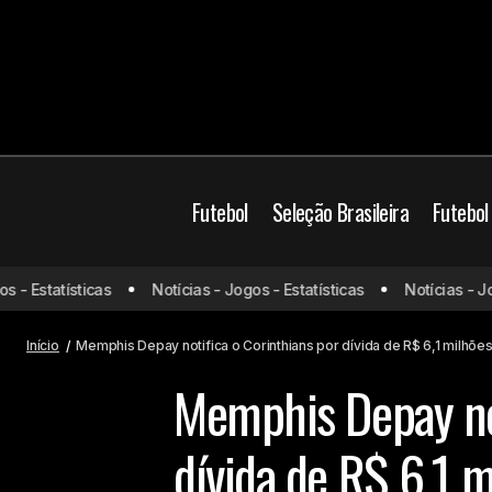
Futebol
Seleção Brasileira
Futebol
Brasil
Corinthians
- Estatísticas
Notícias - Jogos - Estatísticas
Notícias - Jogo
Jornal da Espanha classifica chave do
Flamengo como caminho da morte
Futebol Brasileiro
Início
Memphis Depay notifica o Corinthians por dívida de R$ 6,1 milhõ
Memphis Depay not
dívida de R$ 6,1 