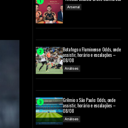
Arsenal
Botafogo x Fluminense: Odds, onde
assistir, horário e escalações –
08/08
Análises
Grêmio x São Paulo: Odds, onde
assistir, horário e escalações –
08/08
Análises