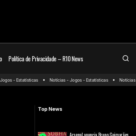
o
Política de Privacidade – R10 News
1 milhões e
gos - Estatísticas
Notícias - Jogos - Estatísticas
Notícias - 
Jorge Jesus é cotado para assumir o
comando do Al-Nassr
Top News
Arsenal anuncia Bruno Guimarães