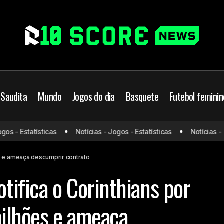
 Saudita
Mundo
Jogos do dia
Basquete
Futebol feminin
Memphis Depay notifica o Corinthians por dívida de R$ 6,
s - Estatísticas
Notícias - Jogos - Estatísticas
Notícias - Jo
ameaça descumprir contrato
es e ameaça descumprir contrato
ifica o Corinthians por
milhões e ameaça