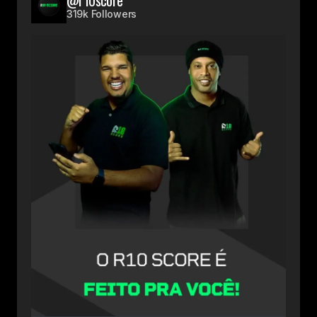
@r10score
319k Followers