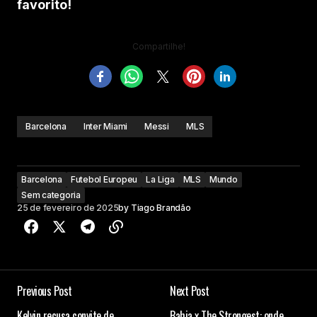
favorito!
Compartilhe!
Barcelona
Inter Miami
Messi
MLS
Barcelona
Futebol Europeu
La Liga
MLS
Mundo
Sem categoria
25 de fevereiro de 2025
by
Tiago Brandão
Previous Post
Next Post
Kelvin recusa convite de
Bahia x The Strongest: onde