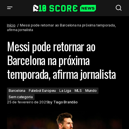
Messi pode retornar ao Barcelona na próxima temporada, afirma
jornalista
Início
Messi pode retornar ao Barcelona na próxima temporada,
afirma jornalista
Messi pode retornar ao
Barcelona na próxima
temporada, afirma jornalista
Barcelona
Futebol Europeu
La Liga
MLS
Mundo
Sem categoria
25 de fevereiro de 2025
by
Tiago Brandão