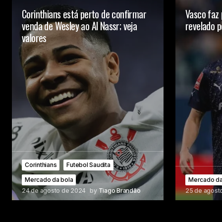
Corinthians está perto de confirmar
Vasco faz
venda de Wesley ao Al Nassr; veja
revelado p
valores
Corinthians
Futebol Saudita
Mercado da bola
Mercado da
24 de agosto de 2024
by
Tiago Brandão
25 de agost