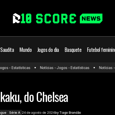
 Saudita
Mundo
Jogos do dia
Basquete
Futebol feminin
s - Estatísticas
Notícias - Jogos - Estatísticas
Notícias - Jo
Napoli contrata Lukaku
peu
Mercado da bola
Premier League
Série A
ukaku, do Chelsea
ague
Série A
24 de agosto de 2024
by
Tiago Brandão