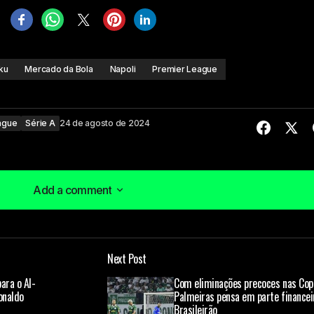
ku
Mercado da Bola
Napoli
Premier League
ague
Série A
24 de agosto de 2024
Add a comment
Add a comment
Next Post
á publicado.
Campos obrigatórios são marcados com
*
ara o Al-
Com eliminações precoces nas Cop
onaldo
Palmeiras pensa em parte financei
Brasileirão