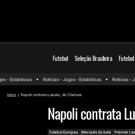
Futebol
Seleção Brasileira
Futebol
- Estatísticas
Notícias - Jogos - Estatísticas
Notícias - Jogo
Corinthians vende Wesley para o Al-
Futebol Euro
Nassr, time de Cristiano Ronaldo
Início
Napoli contrata Lukaku, do Chelsea
Napoli contrata L
Futebol Europeu
Mercado da bola
Premier Le