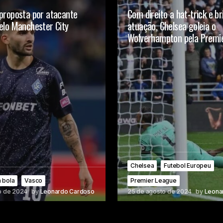
 proposta por atacante
Com direito a hat-trick e br
elo Manchester City
atuação, Chelsea goleia o
Wolverhampton pela Premi
Chelsea
Futebol Europeu
 bola
Vasco
Premier League
o de 2024
by
Leonardo Cardoso
25 de agosto de 2024
by
Leona