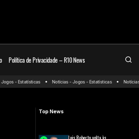
o
Política de Privacidade – R10 News
Com eliminações precoces nas
gos - Estatísticas
Notícias - Jogos - Estatísticas
Notícias - 
, do Chelsea
Copas, Palmeiras pensa em parte
financeira no Brasileirão
Top News
Luis Roberto volta às