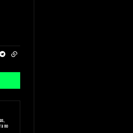
as,
ra no