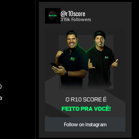
@r10score
319k Followers
0
a
Follow on Instagram