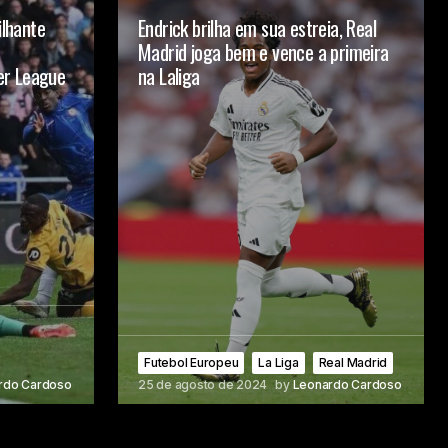
ilhante
Endrick brilha em sua estreia, Real
Madrid joga bem e vence a primeira
er League
na Laliga
Futebol Europeu
La Liga
Real Madrid
rdo Cardoso
25 de agosto de 2024
by
Leonardo Cardoso