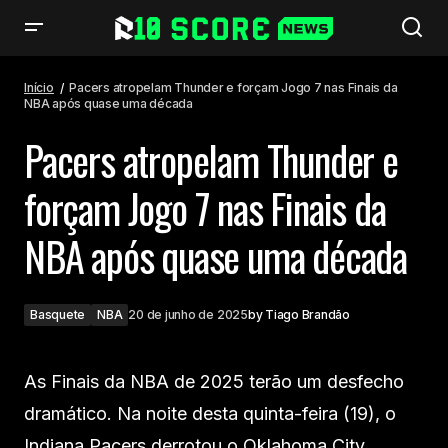
Pacers atropelam Thunder e forçam Jogo 7 nas Finais da NBA após
quase uma década
Início
Pacers atropelam Thunder e forçam Jogo 7 nas Finais da
NBA após quase uma década
Pacers atropelam Thunder e
forçam Jogo 7 nas Finais da
NBA após quase uma década
Basquete
NBA
20 de junho de 2025
by
Tiago Brandão
As Finais da NBA de 2025 terão um desfecho
dramático. Na noite desta quinta-feira (19), o
Indiana Pacers derrotou o Oklahoma City