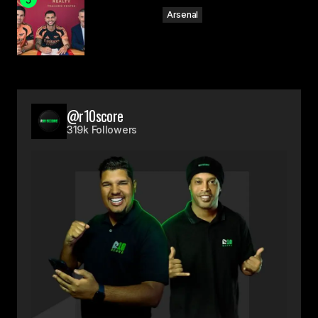
Arsenal
@r10score
319k Followers