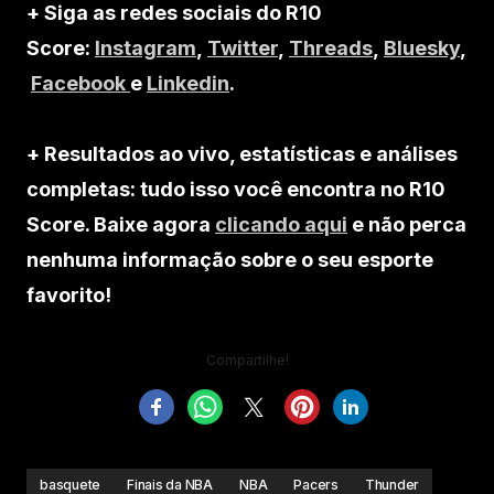
+ Siga as redes sociais do R10
Score:
Instagram
,
Twitter
,
Threads
,
Bluesky
,
Facebook
e
Linkedin
.
+ Resultados ao vivo, estatísticas e análises
completas: tudo isso você encontra no R10
Score. Baixe agora
clicando aqui
e não perca
nenhuma informação sobre o seu esporte
favorito!
Compartilhe!
basquete
Finais da NBA
NBA
Pacers
Thunder