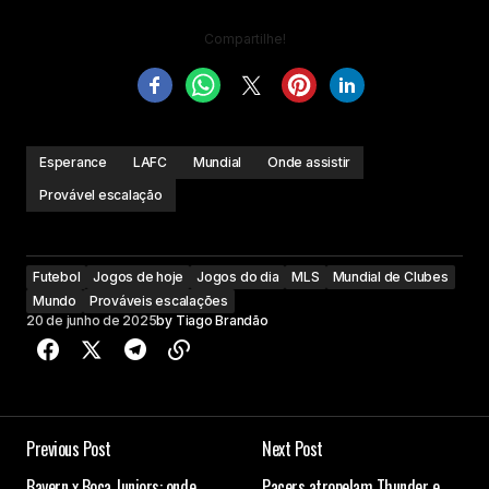
Compartilhe!
Esperance
LAFC
Mundial
Onde assistir
Provável escalação
Futebol
Jogos de hoje
Jogos do dia
MLS
Mundial de Clubes
Mundo
Prováveis escalações
20 de junho de 2025
by
Tiago Brandão
Previous Post
Next Post
Bayern x Boca Juniors: onde
Pacers atropelam Thunder e