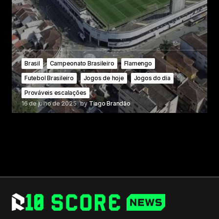
Brasil
Campeonato Brasileiro
Flamengo
Futebol Brasileiro
Jogos de hoje
Jogos do dia
Prováveis escalações
16 de julho de 2025
by
Tiago Brandão