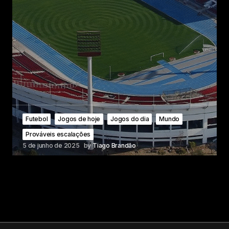
Futebol
Jogos de hoje
Jogos do dia
Mundo
Prováveis escalações
5 de junho de 2025
by
Tiago Brandão