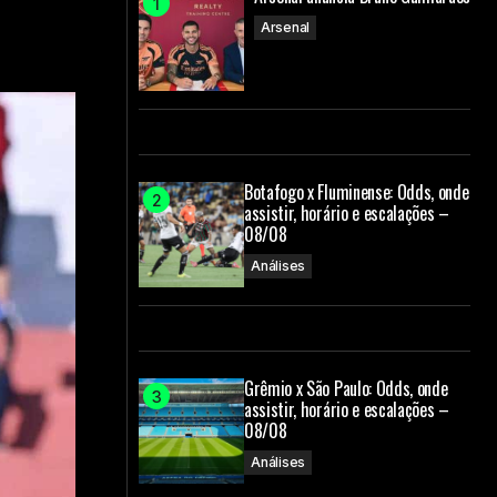
Arsenal
Botafogo x Fluminense: Odds, onde
assistir, horário e escalações –
08/08
Análises
Grêmio x São Paulo: Odds, onde
assistir, horário e escalações –
08/08
Análises