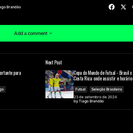
ago Brandão
Add a comment
Add a comment
Next Post
á publicado.
Campos obrigatórios são marcados com
*
ortante para
Copa do Mundo de Futsal - Brasil x
Costa Rica: onde assistir e horário
go
Futsal
Seleção Brasileira
23 de setembro de 2024
by
Tiago Brandão
Your E-mail