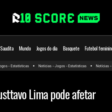
 Saudita
Mundo
Jogos do dia
Basquete
Futebol feminin
 - Estatísticas
Notícias - Jogos - Estatísticas
Notícias - Jog
Como prisão de Gusttavo Lima pode afetar clube brasi
l Brasileiro
sttavo Lima pode afetar