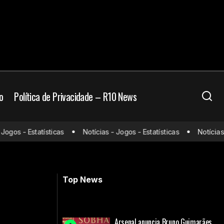
o
Política de Privacidade – R10 News
os - Estatísticas
Notícias - Jogos - Estatísticas
Notícias - J
leiro?
Copa do Mundo de Futsal - Brasil x
Costa Rica: onde assistir e horário
Top News
Arsenal anuncia Bruno Guimarães