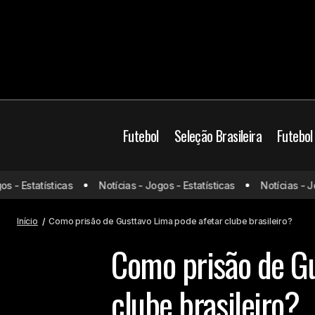
Futebol
Seleção Brasileira
Futebol
 Estatísticas
Notícias - Jogos - Estatísticas
Notícias - Jogos
Flamengo terá retorno importante para
Futebo
Copa do Brasil
Início
Como prisão de Gusttavo Lima pode afetar clube brasileiro?
Como prisão de Gu
clube brasileiro?