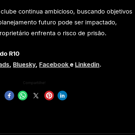
 clube continua ambicioso, buscando objetivos
planejamento futuro pode ser impactado,
prietário enfrenta o risco de prisão.
 do R10
ads
,
Bluesky
,
Facebook
e
Linkedin
.
Compartilhe!