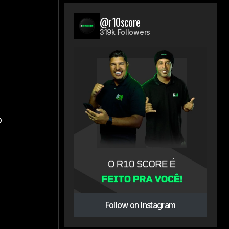
l
@r10score
319k Followers
o
Follow on Instagram