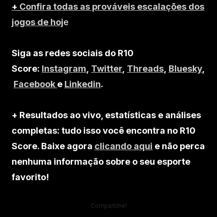
+
Confira todas as prováveis escalações dos
jogos de hoj
e
Siga as redes sociais do R10
Score:
Instagram
,
Twitter
,
Threads
,
Bluesky
,
Facebook
e
Linkedin
.
+ Resultados ao vivo, estatísticas e análises
completas: tudo isso você encontra no R10
Score. Baixe agora
clicando aqui
e não perca
nenhuma informação sobre o seu esporte
favorito!
Compartilhe!