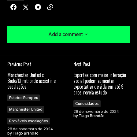
Add a comment
Add a comment
Previous Post
Next Post
O seu endereço de e-mail não será publicado.
Manchester United x
Esportes com maior interação
Campos obrigatórios são marcados com
*
Bodo/Glimt: onde assistir e
social podem aumentar
escalações
expectativa de vida em até 9
anos, revela estudo
Comment
*
Futebol Europeu
Curiosidades
Manchester United
28 de novembro de 2024
by
Tiago Brandão
Prováveis escalações
28 de novembro de 2024
Your Name
by
Tiago Brandão