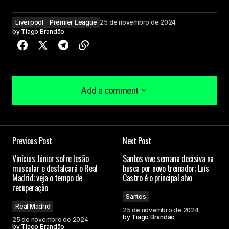
Liverpool
Premier League
25 de novembro de 2024
by
Tiago Brandão
Add a comment
Add a comment
Previous Post
Next Post
O seu endereço de e-mail não será publicado.
Vinícius Júnior sofre lesão
Santos vive semana decisiva na
Campos obrigatórios são marcados com
*
muscular e desfalcará o Real
busca por novo treinador; Luís
Madrid; veja o tempo de
Castro é o principal alvo
recuperação
Comment
*
Santos
Real Madrid
25 de novembro de 2024
by
Tiago Brandão
25 de novembro de 2024
by
Tiago Brandão